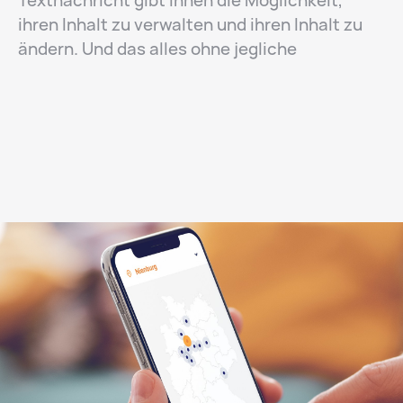
Textnachricht gibt Ihnen die Möglichkeit,
ihren Inhalt zu verwalten und ihren Inhalt zu
ändern. Und das alles ohne jegliche
Computerkenntnisse. Es ist jedoch wichtig,
das richtige Content Management System zu
wählen, um es später nicht zu bereuen. In
unserer Arbeit konzentrieren wir uns auf
TYPO3 CMS. Mehrjährige Erfahrung in der IT-
Branche und die Arbeit mit dieser Software
geben uns die Gewissheit, dass es sich um
das zuverlässigste CMS mit den besten
Funktionen handelt. Es funktioniert in jedem
Projekt perfekt, unabhängig vom Grad seiner
Weiterentwicklung. Wenn Webdesign nur
TYPO3 CMS ist.