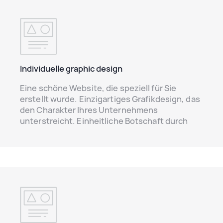
Individuelle graphic design
Eine schöne Website, die speziell für Sie
erstellt wurde. Einzigartiges Grafikdesign, das
den Charakter Ihres Unternehmens
unterstreicht. Einheitliche Botschaft durch
das auf das Erscheinungsbild der Website
abgestimmte Logo. Alles perfekt aufeinander
abgestimmt und komponiert, damit Ihre neue
Website durch ihr Aussehen und ihre
interessanten Inhalte besticht.