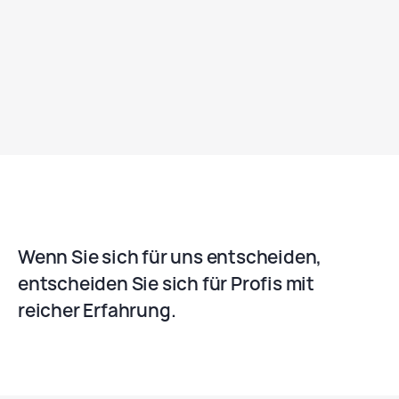
reaktive. Und das ist es, was unsere
Internetagentur gestaltet. Unsere Projekte
sind nach dem Prinzip „mobile first“
aufgebaut, es ist sehr wichtig, denn
heutzutage kommt der größte Teil des
Internetverkehrs von Mobiltelefonen. Sehen
Sie sich unsere Projekte an und schließen Sie
sich der Gruppe der zufriedenen Kunden an,
indem Sie sich für Webdesign Hannover
entscheiden.
Wenn Sie sich für uns entscheiden,
entscheiden Sie sich für Profis mit
reicher Erfahrung.