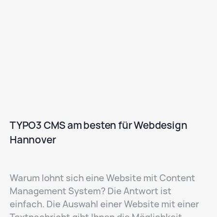
Unternehmens im Web, kümmern uns nicht
nur um die Website, sondern entwerfen auch
ein auf Ihre Bedürfnisse zugeschnittenes
Logo. Unsere Grafikdesigner sind in jeder
Hinsicht Profis, und ihre Arbeit zeichnet sich
durch hohe Ästhetik und Konsistenz der
Botschaft aus. Wir zeigen Ihnen die beste
Seite.
TYPO3 CMS am besten für Webdesign
Hannover
Warum lohnt sich eine Website mit Content
Management System? Die Antwort ist
einfach. Die Auswahl einer Website mit einer