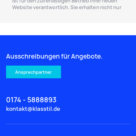
ist für den zuverlässigen Betrieb Ihrer neuen
Website verantwortlich. Sie erhalten nicht nur
die Stabilität und Zuverlässigkeit dieses CMS,
sondern auch die Benutzerfreundlichkeit und
das Management von Inhalten auf Ihrer
Website.
Ausschreibungen für Angebote.
Ansprechpartner
0174 - 5888893
kontakt@klasstil.de