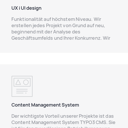
UX i UI design
Funktionalität auf höchstem Niveau. Wir
erstellen jedes Projekt von Grund auf neu,
beginnend mit der Analyse des
Geschäftsumfelds und Ihrer Konkurrenz. Wir
legen Wert auf Benutzerfreundlichkeit und
Einfachheit, damit die Navigation auf Ihrer
Website intuitiv ist und der Kunde in kürzester
Zeit alle notwendigen Informationen gefunden
hat. Eine einfache und angenehme Navigation
ist unser Ziel.
Content Management System
Der wichtigste Vorteil unserer Projekte ist das
Content Management System TYPO3 CMS. Sie